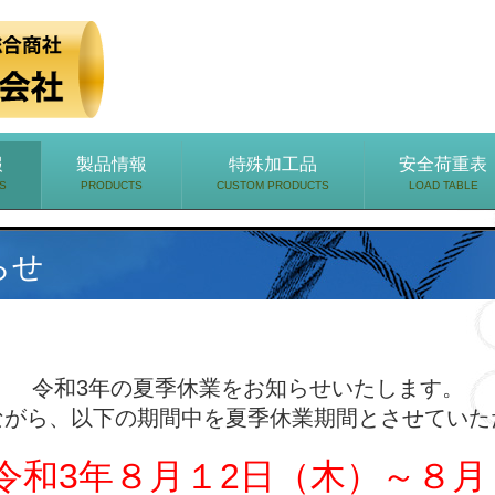
報
製品情報
特殊加工品
安全荷重表
S
PRODUCTS
CUSTOM PRODUCTS
LOAD TABLE
らせ
令和3年の夏季休業をお知らせいたします。
ながら、以下の期間中を夏季休業期間とさせていた
令和3年８月１2日（木）～８月