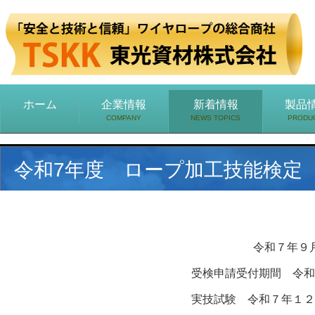
ホーム
企業情報
新着情報
製品
COMPANY
NEWS TOPICS
PRODU
令和7年度 ロープ加工技能検定
令和７年９
受検申請受付期間 令和
実技試験 令和７年１２