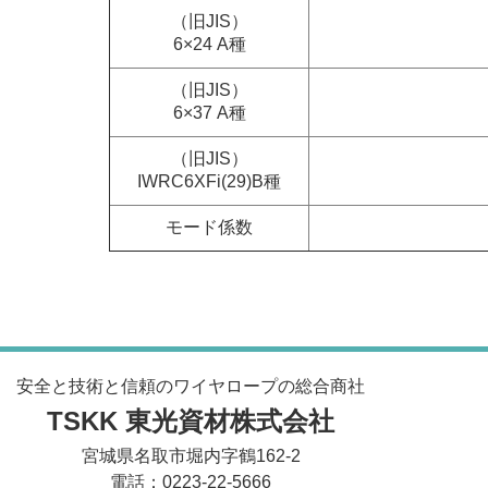
（旧JIS）
6×24 A種
（旧JIS）
6×37 A種
（旧JIS）
IWRC6XFi(29)B種
モード係数
安全と技術と信頼のワイヤロープの総合商社
TSKK 東光資材株式会社
宮城県名取市堀内字鶴162-2
電話：0223-22-5666