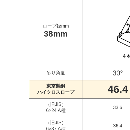
ロープ径mm
38mm
30°
吊り角度
46.4
東京製綱
ハイクロスロープ
（旧JIS）
33.6
6×24 A種
（旧JIS）
36.4
6×37 A種