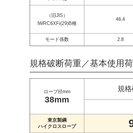
（旧JIS）
46.4
IWRC6XFi(29)B種
モード係数
2.8
規格破断荷重／
基本使用荷
規格
ロープ径mm
38mm
東京製綱
ハイクロスロープ