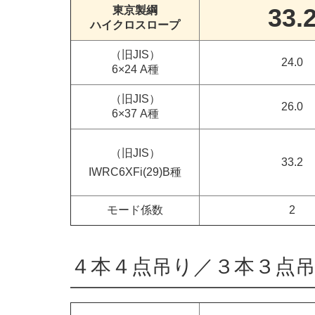
33.
東京製綱
ハイクロスロープ
（旧JIS）
24.0
6×24 A種
（旧JIS）
26.0
6×37 A種
（旧JIS）
33.2
IWRC6XFi(29)B種
モード係数
2
４本４点吊り／３本３点