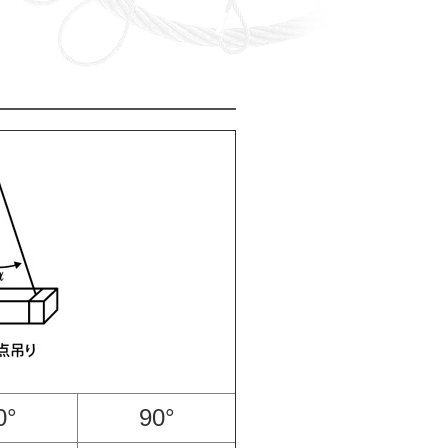
0°
90°