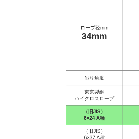
ロープ径mm
34mm
吊り角度
東京製綱
ハイクロスロープ
（旧JIS）
6×24 A種
（旧JIS）
6×37 A種