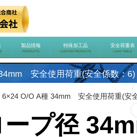
報
製品情報
特殊加工品
安全荷重表
S
PRODUCTS
CUSTOM PRODUCTS
LOAD TABLE
A種 34mm 安全使用荷重(安全係数：6)
 6×24 O/O A種 34mm 安全使用荷重(安
ープ径 34