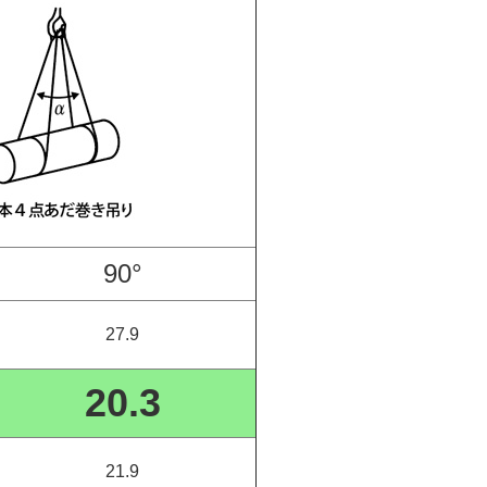
90°
27.9
20.3
21.9