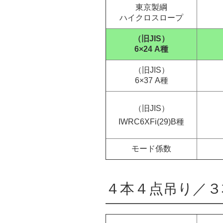
東京製綱
ハイクロスロープ
（旧JIS）
6×24 A種
（旧JIS）
6×37 A種
（旧JIS）
IWRC6XFi(29)B種
モード係数
４本４点吊り／３