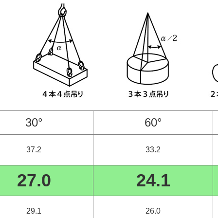
30°
60°
37.2
33.2
27.0
24.1
29.1
26.0