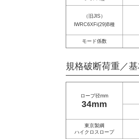
（旧JIS）
IWRC6XFi(29)B種
モード係数
規格破断荷重／
基
ロープ径mm
34mm
東京製綱
ハイクロスロープ