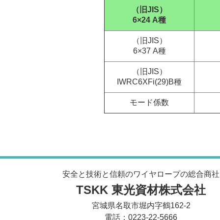
（旧JIS）
6×24 A種
（旧JIS）
6×37 A種
（旧JIS）
IWRC6XFi(29)B種
モード係数
安全と技術と信頼のワイヤロープの総合商社
TSKK 東光資材株式会社
宮城県名取市堀内字鶴162-2
電話：0223-22-5666