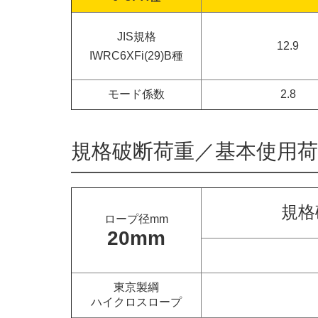
JIS規格
12.9
IWRC6XFi(29)B種
モード係数
2.8
規格破断荷重／
基本使用荷
規格
ロープ径mm
20mm
東京製綱
ハイクロスロープ