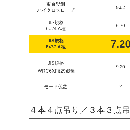
東京製綱
9.62
ハイクロスロープ
JIS規格
6.70
6×24 A種
7.2
JIS規格
6×37 A種
JIS規格
9.20
IWRC6XFi(29)B種
モード係数
2
４本４点吊り／３本３点