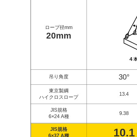
ロープ径mm
20mm
30°
吊り角度
東京製綱
13.4
ハイクロスロープ
JIS規格
9.38
6×24 A種
10.1
JIS規格
6×37 A種