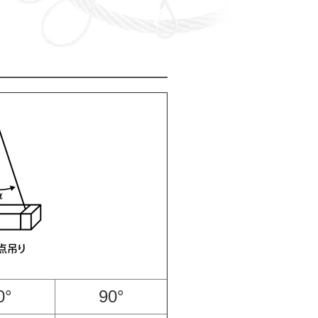
0°
90°