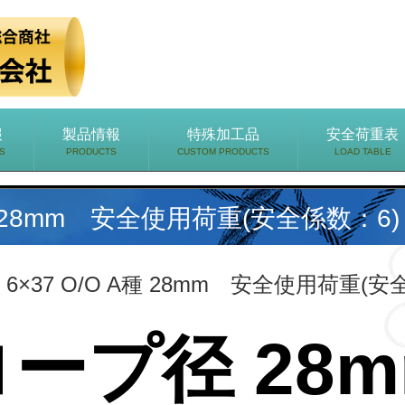
報
製品情報
特殊加工品
安全荷重表
S
PRODUCTS
CUSTOM PRODUCTS
LOAD TABLE
A種 28mm 安全使用荷重(安全係数：6)
 6×37 O/O A種 28mm 安全使用荷重(安
ープ径 28