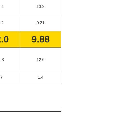
.1
13.2
.2
9.21
.0
9.88
.3
12.6
.7
1.4