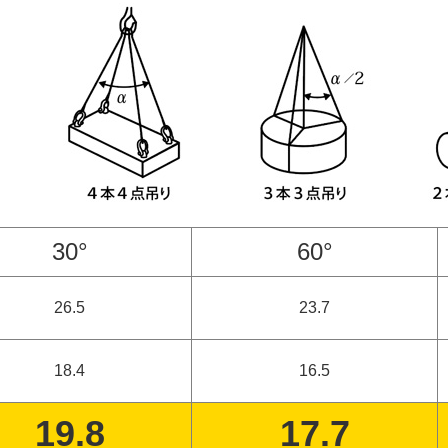
30°
60°
26.5
23.7
18.4
16.5
19.8
17.7