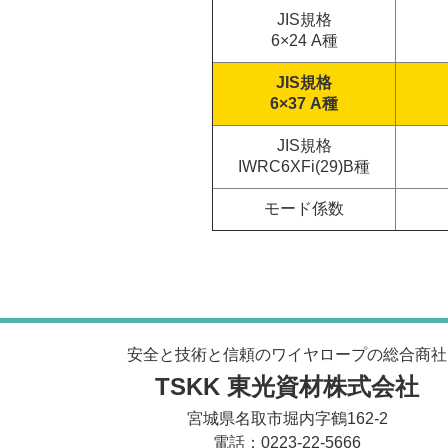
JIS規格
6×24 A種
JIS規格
6×37 A種
JIS規格
IWRC6XFi(29)B種
モード係数
安全と技術と信頼のワイヤロープの総合商社
TSKK 東光資材株式会社
宮城県名取市堀内字鶴162-2
電話：0223-22-5666