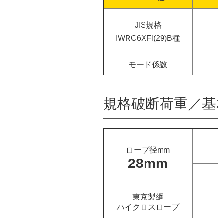
JIS規格
IWRC6XFi(29)B種
モード係数
規格破断荷重／
基
ロープ径mm
28mm
東京製綱
ハイクロスロープ