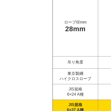
ロープ径mm
28mm
吊り角度
東京製綱
ハイクロスロープ
JIS規格
6×24 A種
JIS規格
6×37 A種