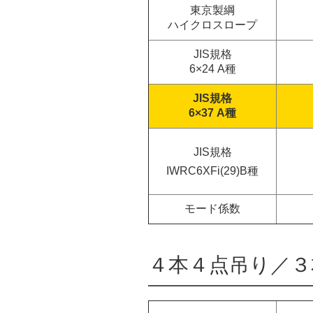
東京製綱
ハイクロスロープ
JIS規格
6×24 A種
JIS規格
6×37 A種
JIS規格
IWRC6XFi(29)B種
モード係数
４本４点吊り／３