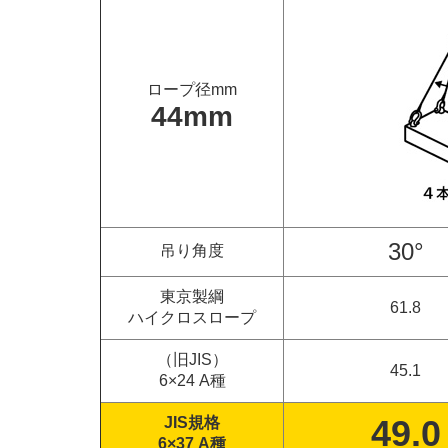
ロープ径mm
44mm
30°
吊り角度
東京製綱
61.8
ハイクロスロープ
（旧JIS）
45.1
6×24 A種
49.0
JIS規格
6×37 A種